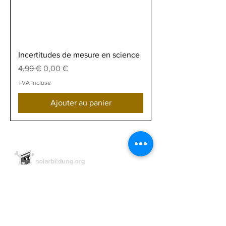
Incertitudes de mesure en science
Prix original
Prix promotionnel
4,99 €
0,00 €
TVA Incluse
Ajouter au panier
Solar for Schools Education gGmbH
Steinstr. 39, bâtiment arrière à droite
D-81667 Munich
Tél. :
+49-172-9557249