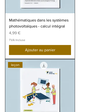
Mathématiques dans les systèmes
photovoltaïques - calcul intégral
Prix
4,99 €
TVA Incluse
Ajouter au panier
leçon