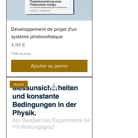
Développement de projet d'un
système photovoltaïque
Prix
4,99 €
TVA Incluse
Ajouter au panier
leçon