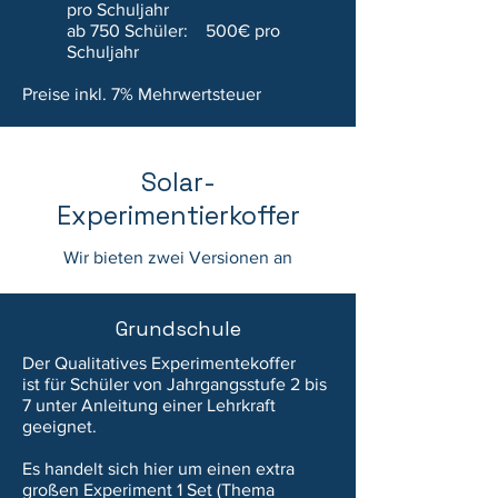
pro
Schulj
ahr
ab 750 Schüler: 500€ pro
Schuljahr
Preise inkl. 7% Mehrwertsteuer
Solar-
Experimentierkoffer
Wir bieten zwei Versionen an
Grundschule
Der Qualitatives Experimentekoffer
ist
für Schüler von Jahrgangsstufe 2 bis
7 unter Anleitung einer Lehrkraft
geeignet.
Es handelt sich hier um einen
extra
großen
Experiment 1 Set (Thema