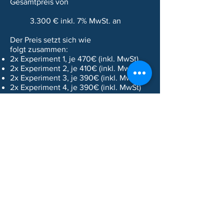
Gesamtpreis von
3.300 € inkl. 7%
MwSt.
an
Der Preis setzt sich wie
folgt
zusammen:
2x Experiment 1, je 470€ (inkl. MwSt)
2x Experiment 2, je 410€ (inkl. MwSt)
2x Experiment 3
, je 390€ (inkl. MwSt)
2x Experiment 4
, je 390€ (inkl. MwSt)
Jedes Experiment darf man einzel
erwerben.
Schulen, die das Experimente-Set
erwerben, erhalten kostenfreien
Zugang zu den SfKB-Online-
Lehrmaterialien, zur Pro-Version
unserer App sowie die Möglichkeit sich
mit nationalen oder internationalen
„Solar for Schools“ Schulen zu