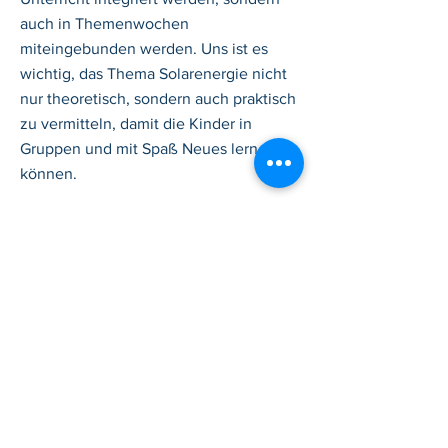
auch in Themenwochen
miteingebunden werden. Uns ist es
wichtig, das Thema Solarenergie nicht
nur theoretisch, sondern auch praktisch
zu vermitteln, damit die Kinder in
Gruppen und mit Spaß Neues lernen
können.
Wir garantieren eine Langlebigkeit und
Wiederverwendbarkeit unserer
Produkten im Sinne der Nachhaltigkeit,
damit die Schüler:innen sich ohne
Berührungsängste ausprobieren
können.