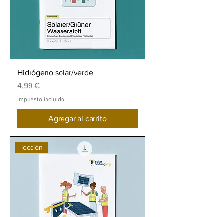
Hidrógeno solar/verde
Precio
4,99 €
Impuesto incluido
Agregar al carrito
lección