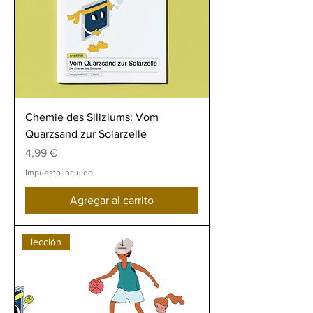
Chemie des Siliziums: Vom
Quarzsand zur Solarzelle
Precio
4,99 €
Impuesto incluido
Agregar al carrito
lección