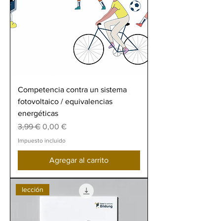
Competencia contra un sistema
fotovoltaico / equivalencias
energéticas
Precio
Precio de oferta
3,99 €
0,00 €
Impuesto incluido
Agregar al carrito
lección