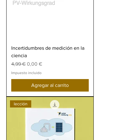
Incertidumbres de medición en la
ciencia
Precio
Precio de oferta
4,99 €
0,00 €
Impuesto incluido
Agregar al carrito
lección