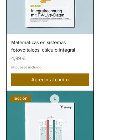
Matemáticas en sistemas
fotovoltaicos: cálculo integral
Precio
4,99 €
Impuesto incluido
Agregar al carrito
lección