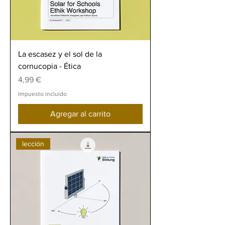
La escasez y el sol de la
cornucopia - Ética
Precio
4,99 €
Impuesto incluido
Agregar al carrito
lección