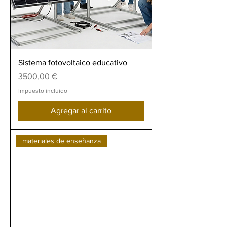
Sistema fotovoltaico educativo
Precio
3500,00 €
Impuesto incluido
Agregar al carrito
materiales de enseñanza