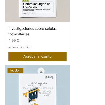
Investigaciones sobre células
fotovoltaicas
Precio
4,99 €
Impuesto incluido
Agregar al carrito
lección