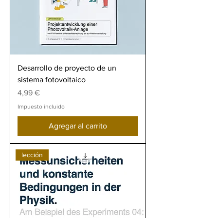
Desarrollo de proyecto de un
sistema fotovoltaico
Precio
4,99 €
Impuesto incluido
Agregar al carrito
lección