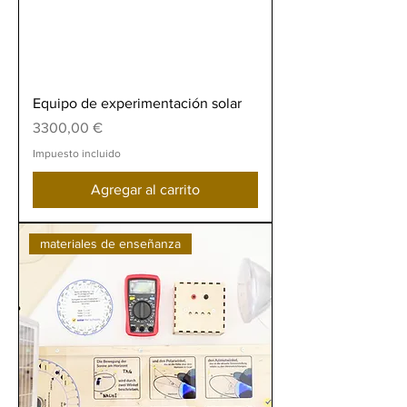
Equipo de experimentación solar
Precio
3300,00 €
Impuesto incluido
Agregar al carrito
materiales de enseñanza