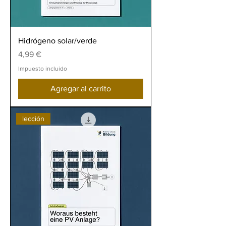
Hidrógeno solar/verde
Precio
4,99 €
Impuesto incluido
Agregar al carrito
lección