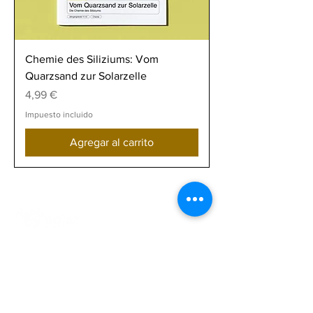
Chemie des Siliziums: Vom
Quarzsand zur Solarzelle
Precio
4,99 €
Impuesto incluido
Agregar al carrito
Solarbildung gGmbH
Steinstr. 39
D-81667 Múnich
+49-172-9557249