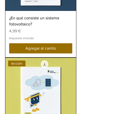
¿En qué consiste un sistema
fotovoltaico?
Precio
4,99 €
Impuesto incluido
Agregar al carrito
lección