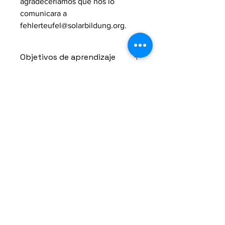
agradeceríamos que nos lo
comunicara a
fehlerteufel@solarbildung.org.
Objetivos de aprendizaje
Calcular y comprender equivalencias
material
energéticas.
Instrucciones
Idioma
Ideas de ejercicios
Alemán